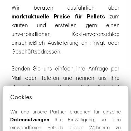
Wir beraten ausführlich über
marktaktuelle Preise für Pellets
zum
kaufen und erstellen gern einen
unverbindlichen Kostenvoranschlag
einschließlich Auslieferung an Privat oder
Geschäftsadressen.
Senden Sie uns einfach Ihre Anfrage per
Mail oder Telefon und nennen uns Ihre
Vorstellungen zum Kauf von Holzpellets. Auf
Wunsch bieten wir Ihnen gern auch einen
Cookies
Termin zum Thema heizen mit Pellets an.
Wir und unsere Partner brauchen für einzelne
Datennutzungen
Ihre Einwilligung, um den
einwandfreien Betrieb dieser Webseite zu