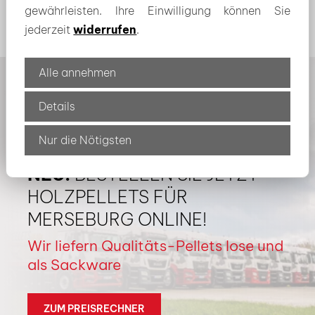
gewährleisten. Ihre Einwilligung können Sie
jederzeit
widerrufen
.
Alle annehmen
Details
Nur die Nötigsten
NEU:
BESTELLEN SIE JETZT
HOLZPELLETS FÜR
MERSEBURG ONLINE!
Wir liefern Qualitäts-Pellets lose und
als Sackware
ZUM PREISRECHNER