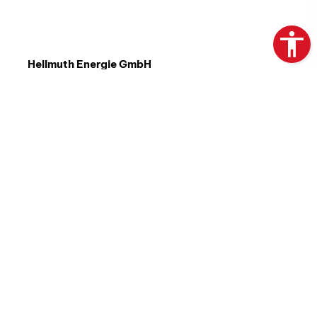
Hellmuth Energie GmbH
Adam-Ries-Straße 11
02730 Ebersbach-Neugersdorf
Telefon:
03586 70855-0
Telefax:
03586 70855-99
E-Mail:
info@hellmuth-energie.de
Impressum