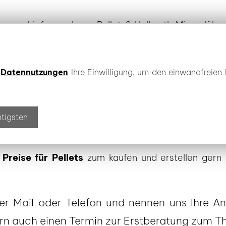
er zur Lieferung loser Pellets? Hellmuth Mineralöl 
on Sachsen über Brandenburg bis Thüringen. So lief
e
Datennutzungen
Ihre Einwilligung, um den einwandfreien 
lten Sie sich vorab durch unsere zuverlässigen Spezi
r Pellets bieten wir unseren Kunden nicht nur die Tr
eführter Traditionsbetrieb. Bei Hellmuth Energie arbe
ötigsten
beliefern wir Sie beispielsweise auch mit
Heizöl aus 
Preise für Pellets
zum kaufen und erstellen gern e
per Mail oder Telefon und nennen uns Ihre A
gern auch einen Termin zur Erstberatung zum T