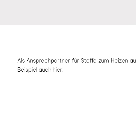
Als Ansprechpartner für Stoffe zum Heizen a
Beispiel auch hier:
02977 Bröthen-Michalken, 02977 Zeißig, 02
Neuwiese, 02979 Nardt, 02997 Neudorf-Klöst
Teichhaus, 02997 Brischko, 02999 Riegel, 