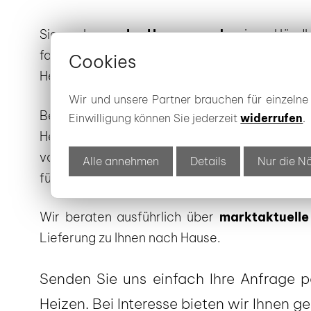
Sie suchen
nahe Hoyerswerda
einen Händl
fachkompetenter Fachhandel für Heizstoffe v
Cookies
Heizen, sondern auch
Holzbriketts
.
Wir und unsere Partner brauchen für einzeln
Bevor Sie Holzpellets günstig bestellen, sol
Einwilligung können Sie jederzeit
widerrufen
.
Heizwerte informieren. Als Servicepartner fü
vor allem auch unsere Erfahrung als familieng
Alle annehmen
Details
Nur die N
für bewährte Schmierstoffe und Heizstoffe. So 
Wir beraten ausführlich über
marktaktuelle 
Lieferung zu Ihnen nach Hause.
Senden Sie uns einfach Ihre Anfrage 
Heizen. Bei Interesse bieten wir Ihnen 