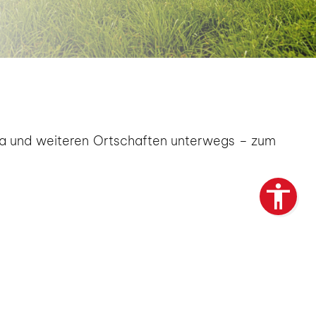
rda und weiteren Ortschaften unterwegs – zum
erheide, 02979 Bergen, 02997 Spohla, 02979
ukendorf, 02997 Wittichenau, 02997 Neudorf-
ollm, 02999 Tiegling, 02997 Dubring, 02997