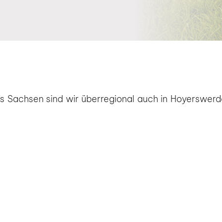
us Sachsen sind wir überregional auch in Hoyerswe
979 Seidewinkel, 02977 Dörgenhausen, 02979 Elst
erlich, 02977 Knappenrode, 02997 Keula, 02997 Ma
02979 Burg, 02999 Neu Buchwalde, 02977 Schwarzk