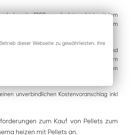
wurde bereits 1992 gegründet und ist seitdem
ern wir beispielsweise nicht nur Pellets zum
Betrieb dieser Webseite zu gewährleisten. Ihre
alisten über die jeweiligen Eigenschaften und
ansport im Umland von Hoyerswerda an, sondern
iten ausschließlich langjährig tätige Experten
Sachsen
.
inen unverbindlichen Kostenvoranschlag inkl
nforderungen zum Kauf von Pellets zum
hema heizen mit Pellets an.