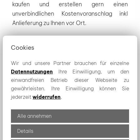
kaufen und erstellen gern einen
unverbindlichen Kostenvoranschlag inkl
Anlieferung zu Ihnen vor Ort.
Senden Sie uns einfach Ihre Anfrage und
Cookies
Kontaktaufnahme per Mail oder Telefon und
nennen uns Ihre Vorstellungen zum Kauf von
Wir und unsere Partner brauchen für einzelne
Pellets zum Heizen. Bei Bedarf bieten wir
Datennutzungen
Ihre Einwilligung, um den
einwandfreien Betrieb dieser Webseite zu
Ihnen gern auch einen Termin zur Beratung
gewährleisten. Ihre Einwilligung können Sie
zum Thema heizen mit Pellets an.
jederzeit
widerrufen
.
Alle annehmen
Details