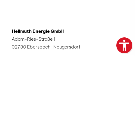
Hellmuth Energie GmbH
Adam-Ries-Straße 11
02730 Ebersbach-Neugersdorf
Telefon:
03586 70855-0
Telefax:
03586 70855-99
E-Mail:
info@hellmuth-energie.de