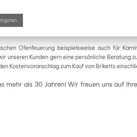
r jeden, der in der Region
Zwickau Briketts kaufe
ötigsten
s und weitere Brennstoffe in weiten Teilen Ostdeutsch
 sowie deren individuelle Besonderheiten beim Br
sischen Ofenfeuerung beispielsweise auch für Kami
n wir unseren Kunden gern eine persönliche Beratung 
nden Kostenvoranschlag zum Kauf von Briketts einschli
 mehr als 30 Jahren! Wir freuen uns auf Ihre