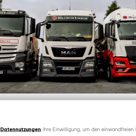
T LIEFERUNG BEI ZWICKAU
e
Datennutzungen
Ihre Einwilligung, um den einwandfreien 