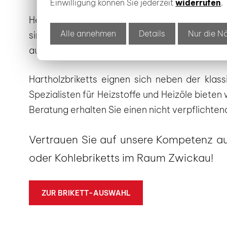
Einwilligung können Sie jederzeit
widerrufen
.
Hellmuth Energie ist der geeignete Anbieter fü
Alle annehmen
Details
Nur die N
sind wir seit 1992 als Fachhandel für Brikett
ausführlich über aktuelle
Holzbrikett-Preise
Hartholzbriketts eignen sich neben der klas
Spezialisten für Heizstoffe und Heizöle biete
Beratung erhalten Sie einen nicht verpflichte
Vertrauen Sie auf unsere Kompetenz aus
oder Kohlebriketts im Raum Zwickau!
ZUR BRIKETT-AUSWAHL