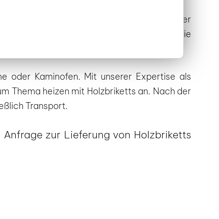
n
möchte. Als jahrelang erfahrener Dienstleister
lands unterwegs. Gern informieren wir auch Sie
ennvorgang.
ne oder Kaminofen. Mit unserer Expertise als
zum Thema heizen mit Holzbriketts an. Nach der
eßlich Transport.
 Anfrage zur Lieferung von Holzbriketts