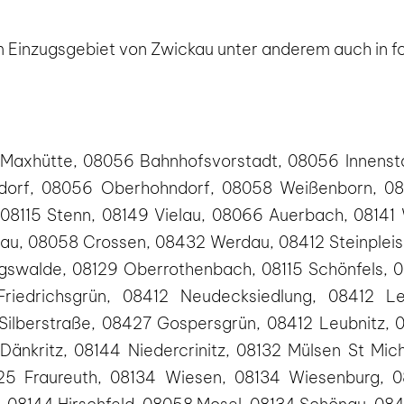
 im Einzugsgebiet von Zwickau unter anderem auch in 
 Maxhütte, 08056 Bahnhofsvorstadt, 08056 Innensta
orf, 08056 Oberhohndorf, 08058 Weißenborn, 08
s, 08115 Stenn, 08149 Vielau, 08066 Auerbach, 0814
lau, 08058 Crossen, 08432 Werdau, 08412 Steinplei
gswalde, 08129 Oberrothenbach, 08115 Schönfels, 
 Friedrichsgrün, 08412 Neudecksiedlung, 08412 
 Silberstraße, 08427 Gospersgrün, 08412 Leubnitz,
Dänkritz, 08144 Niedercrinitz, 08132 Mülsen St Mic
425 Fraureuth, 08134 Wiesen, 08134 Wiesenburg, 