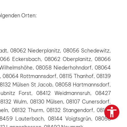
folgenden Orten:
dt, 08062 Niederplanitz, 08056 Schedewitz,
066 Eckersbach, 08062 Oberplanitz, 08066
1 Wilhelmshöhe, 08058 Niederhohndorf, 08064
s, 08064 Rottmannsdorf, 08115 Thanhof, 08139
08132 Mülsen St Jacob, 08058 Hartmannsdorf,
Leubnitz Forst, 08412 Weidmannsruh, 08427
 08132 Wulm, 08130 Mülsen, 08107 Cunersdorf,
heln, 08132 Thurm, 08132 Stangendorf, 08132
08459 Lauterbach, 08144 Voigtsgrün, 08058