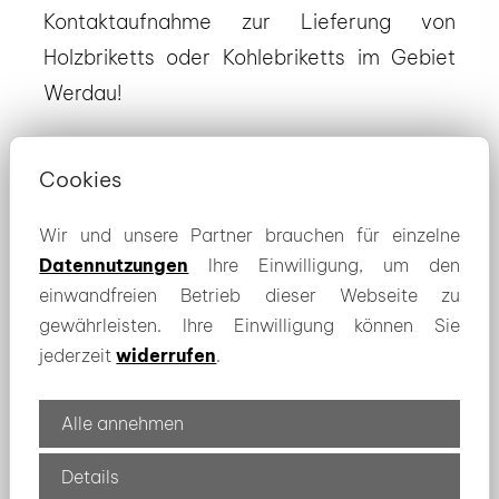
Kontaktaufnahme zur Lieferung von
Holzbriketts oder Kohlebriketts im Gebiet
Werdau!
zur Brikett-Auswahl
Cookies
Wir und unsere Partner brauchen für einzelne
Datennutzungen
Ihre Einwilligung, um den
einwandfreien Betrieb dieser Webseite zu
Die Auslieferung an Privat oder
gewährleisten. Ihre Einwilligung können Sie
Geschäftsadressen erfolgt auch im Umland
jederzeit
widerrufen
.
von Werdau beispielsweise auch in
folgenden Orten:
Alle annehmen
Details