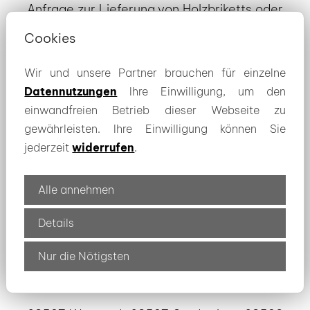
Anfrage zur Lieferung von Holzbriketts oder
Kohlebriketts im Gebiet Plauen!
Cookies
Wir und unsere Partner brauchen für einzelne
zur Brikett-Auswahl
Datennutzungen
Ihre Einwilligung, um den
einwandfreien Betrieb dieser Webseite zu
gewährleisten. Ihre Einwilligung können Sie
jederzeit
widerrufen
.
Die Lieferung zu Ihnen nach Hause erfolgt
auch im Einzugsgebiet von Plauen zum
Alle annehmen
Beispiel auch in folgenden Ortsteilen:
Details
Nur die Nötigsten