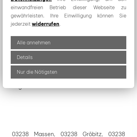
Anfrage zur Lieferung von Holzbriketts oder
einwandfreien Betrieb dieser Webseite zu
Kohlebriketts im Raum Finsterwalde!
gewährleisten. Ihre Einwilligung können Sie
jederzeit
widerrufen
.
zur Brikett-Auswahl
Alle annehmen
Details
Die Anlieferung erfolgt auch im Umland von
Nur die Nötigsten
Finsterwalde unter anderem auch in
folgenden Ortschaften:
03238 Massen, 03238 Gröbitz, 03238