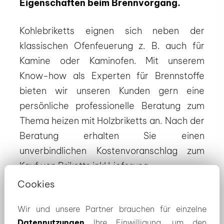
Eigenschaften beim Brennvorgang.
Kohlebriketts eignen sich neben der
klassischen Ofenfeuerung z. B. auch für
Kamine oder Kaminofen. Mit unserem
Know-how als Experten für Brennstoffe
bieten wir unseren Kunden gern eine
persönliche professionelle Beratung zum
Thema heizen mit Holzbriketts an. Nach der
Beratung erhalten Sie einen
unverbindlichen Kostenvoranschlag zum
Kauf von Briketts inkl Lieferung.
Cookies
Vertrauen Sie auf unsere Erfahrung aus
Wir und unsere Partner brauchen für einzelne
mehr als 30 Jahren! Wir freuen uns auf Ihre
Datennutzungen
Ihre Einwilligung, um den