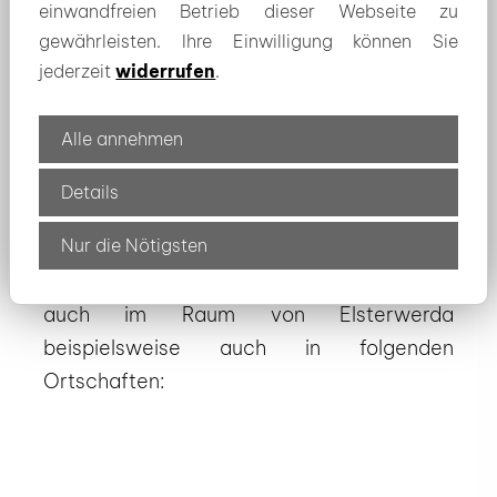
Kontaktaufnahme zur Lieferung von
einwandfreien Betrieb dieser Webseite zu
Holzbriketts oder Kohlebriketts im
gewährleisten. Ihre Einwilligung können Sie
jederzeit
widerrufen
.
Großraum Elsterwerda!
Alle annehmen
zur Brikett-Auswahl
Details
Nur die Nötigsten
Die Anlieferung zu Ihnen vor Ort erfolgt
auch im Raum von Elsterwerda
beispielsweise auch in folgenden
Ortschaften: